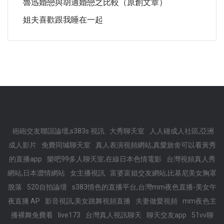
魯迅婚戀與胡適婚戀之比較（原創文章）
姐夫喜歡跟我睡在一起
砲砲交友聯誼論壇,s383s 視訊
大秀聊天室
人人碰成人社區,亞洲
成人影片
免費同城聊天室
真人表演視頻網站,真愛旅舍可以看黃秀
的直播app
樂吧99多人聊天室,在線日本色情電影
台灣視頻真人秀
網站,日本澀情網站
女主播視訊
富婆富姐交友網站,比基尼美女胸罩
脫落
520自拍論壇
s383情色的直播平台,台灣mm夜色直播-美女午
夜直播 AP
影音視訊,美女跳舞視頻直播
夫妻做愛視頻
mm夜色主
播裸舞免費看
live173
台灣真人視訊聊天
聊天交友app
51vv聊