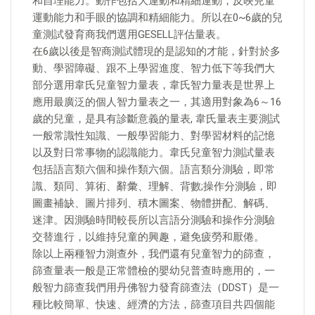
和自理能力。動作包括大運動和精細運動，反映兒童
運動能力和手眼的協調和精細能力。所以在0~6歲的兒
童測試發育商我們選用GESELL評估量表。
在6歲以後是智商測試體現的是認知的才能，針對於多
動、學習障礙、跟不上學習進度、智力低下等我們大
部分選用韋氏兒童智力量表，韋氏智力量表是世界上
應用最廣泛的個人智力量表之一，其適用對象為6～16
歲的兒童，是具有診斷意義的量表, 韋氏量表主要測試
一般常識性知識、一般學習能力、對學習材料的記憶
以及對日常事物的認識能力。韋氏兒童智力測試量表
包括語言類六個和操作類六個。語言類分測驗，即常
識、類同、算術、辭彙、理解、背數;操作分測驗，即
圖畫補缺、圖片排列、積木圖案、物體拼配、解碼、
迷津。因測驗時間較長所以言語分測驗和操作分測驗
交替進行，以維持兒童的興趣，避免疲勞和厭倦。
除以上兩種智力測查外，我們還有兒童智力的篩查，
篩查量表一般是正常體檢的嬰幼兒普查時應用的，一
般智力篩查我們用丹佛智力發育篩查法（DDST）是一
種比較簡單、快速、經濟的方法，篩查項目共四個能