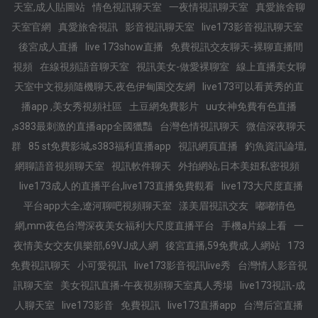
天室,成人貼圖站
情色視訊聊天室
一夜情視訊聊天室
真愛旅舍聊
天室官網
真愛旅舍視訊
影音視訊聊天室
live173影音視訊聊天室
後宮成人直播
live 173show直播
免費視訊交友聊天-裸聊直播間
視頻
在線視頻語音聊天室
視訊美女-做愛裸聊室
線上直播美女聊
天室中文視頻隨機聊天,夜色伊甸園交友網
live173可以看黃秀的直
播app ,美女秀視頻社區
土豆網免費影片
uu女神免費有色直播
,s383最刺激的直播app全國獵豔
台灣色情視訊聊天
微信深夜聊天
群
85 st免費影城,s383福利直播app
視訊網頁直播
釣魚資訊論壇,
網聊語音視頻聊天室
視訊軟件聊天
外拍網站,日本美妞私密視頻
live173成人的直播平台,live173直播免費觀看
live173大尺度直播
平台app大全,遼河聊吧視頻聊天室
漾美眉視訊交友
嘟嘟情色
網,mm夜色台灣深夜美女福利大尺度直播平台
手機a片線上看
一
夜情美女交友俱樂部,69VJ成人網
後宮直播,59免費成.人網站
173
免費視訊聊天
小可愛視訊
live173影音視訊live秀
台灣情人影音視
訊聊天室
美女視訊直播-午夜視頻聊天室真人秀場
live173視訊-成
人聊天室
live173影音
免費視訊
live173直播app
台灣后宮直播