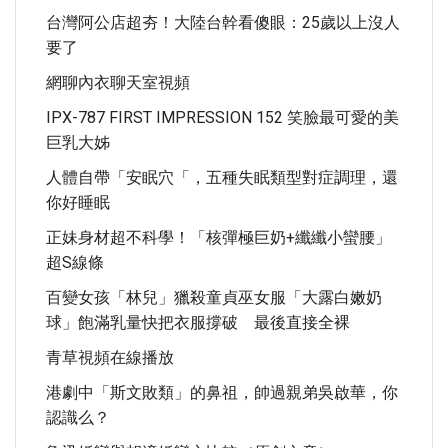
台灣阿公店超夯！大陸台幹看傻眼：25歲以上沒人
要了
網聊內衣聊天室視頻
IPX-787 FIRST IMPRESSION 152 笑臉最可愛的美
巨乳大姊
人體自帶「安眠穴「，五種失眠類型對症調理，還
你好睡眠
正妹身材超不科學！「核彈極巨奶+纖纖小蠻腰」
超S線條
百變女孩「林兒」獵殺童貞巫女服「大露白嫩奶
球」飽滿乳量快把衣服撐破 最後直接全裸
青草視頻在線播放
港劇中「斯文敗類」的鼻祖，帥過親弟吳啟華，你
認識么？