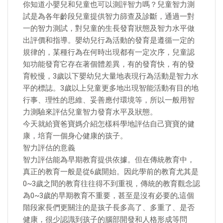
你知道小嬰兒和兒童也可以測評智力嗎？兒童智力測
試是為各年齡段兒童提供智力篩查及診斷，通過一對
一的智力測試，對兒童的生長發育狀態及智力水平做
出評價和指導。嬰幼兒行為活動的發育是遵循一定的
規律的，某種行為在何時出現都有一定次序，兒童認
知功能發育它存在著個體差異，有的發育快，有的發
育較慢，3歲以下嬰幼兒大量地表現行為活動是智力水
平的標誌。3歲以上兒童更多地出現智能活動有目的地
行事、理性的思維、妥善應付環境等，所以一般用智
力測驗來評估兒童智力發育水平及狀態。
今天就給寶爸寶媽介紹怎樣科學地評估自己寶寶的健
康，培育一個身心健康的孩子。
智力評估的意義
智力評估能為早期教育提供依據。但在傳統教育中，
真正的教育一般是從6歲開始。因此學前的教育尤其是
0~3歲之間的教育往往得不到重視，傳統的教育觀念認
為0~3歲的早期教育不重要，甚至是沒有必要的,這個
階段家長們更關注的是孩子長多高了、多重了、是否
健康，很少認識到孩子的腦部開發和人格形成等問