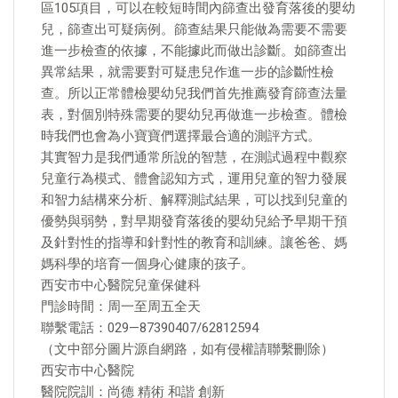
區105項目，可以在較短時間內篩查出發育落後的嬰幼
兒，篩查出可疑病例。篩查結果只能做為需要不需要
進一步檢查的依據，不能據此而做出診斷。如篩查出
異常結果，就需要對可疑患兒作進一步的診斷性檢
查。所以正常體檢嬰幼兒我們首先推薦發育篩查法量
表，對個別特殊需要的嬰幼兒再做進一步檢查。體檢
時我們也會為小寶寶們選擇最合適的測評方式。
其實智力是我們通常所說的智慧，在測試過程中觀察
兒童行為模式、體會認知方式，運用兒童的智力發展
和智力結構來分析、解釋測試結果，可以找到兒童的
優勢與弱勢，對早期發育落後的嬰幼兒給予早期干預
及針對性的指導和針對性的教育和訓練。讓爸爸、媽
媽科學的培育一個身心健康的孩子。
西安市中心醫院兒童保健科
門診時間：周一至周五全天
聯繫電話：029—87390407/62812594
（文中部分圖片源自網路，如有侵權請聯繫刪除）
西安市中心醫院
醫院院訓：尚德 精術 和諧 創新