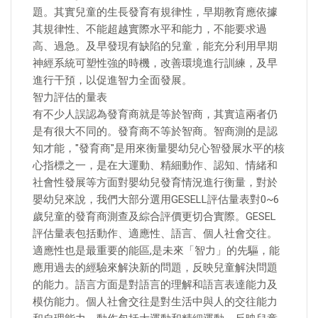
題。其實兒童的生長發育有規律性，早期教育應依據
其規律性、不能超越實際水平和能力，不能要求過
高、過急。及早發現有缺陷的兒童，能充分利用早期
神經系統可塑性強的時機，改善環境進行訓練，及早
進行干預，以促進智力全面發展。
智力評估的量表
有不少人誤認為發育商就是等於智商，其實這兩者仍
是有很大不同的。發育商不等於智商。智商測的是認
知才能，"發育商"是用來衡量嬰幼兒心智發展水平的核
心指標之一，是在大運動、精細動作、認知、情緒和
社會性發展等方面對嬰幼兒發育情況進行衡量，對於
嬰幼兒來說，我們大部分選用GESELL評估量表對0~6
歲兒童的發育商測查及綜合評價更切合實際。GESEL
評估量表包括動作、適應性、語言、個人社會交往。
適應性也是最重要的能區,是未來「智力」的先驅，能
應用過去的經驗來解決新的問題，反映兒童解決問題
的能力。語言方面是對語言的理解和語言表達能力及
模仿能力。個人社會交往是對生活中與人的交往能力