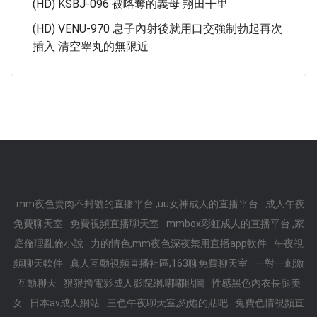
(HD) KSBJ-096 被略奪的義母 翔田千里
(HD) VENU-970 息子內射後就用口交強制勃起再次
插入 清空睾丸的無限近
mm夜色賣肉不封號的直播平台 ,uu女神成人的直播平台
成人午夜
免費聊天室
免費視頻直播聊天室
mmbox彩虹成人的直播平台 ,家
庭倫理亂倫小說
力的情色,mm夜色深夜禁用直播app軟件
午夜視
頻聊天軟件
真人互動視頻直播社區,163聊免費聊天室
一對一刺激
互動聊天
狠狠擼電影成人影院網,嘟嘟貼圖
性感黑色內衣長腿美
女
日本av成人網站
三色午夜聊天室,約炮的貼吧
兔費色情視頻直