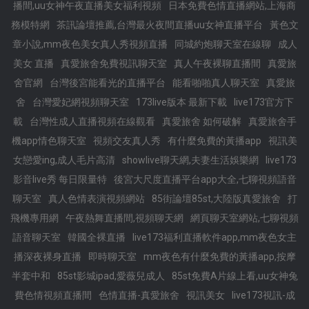
播間,uu女神午夜直播美女福利視頻
日本免費色情直播網站,上海商
務模特網
茶訊論壇推薦,台灣最火夜間直播uu女神直播平台
黃色文
章小說,mm夜色美女真人秀視頻直播
同城約炮聊天室在線聊
成人
美女 直播
真愛旅舍免費視訊聊天室
真人午夜裸聊直播間
真愛旅
舍官網
台灣後宮能看光的直播平台
能看啪啪真人聊天室
真愛旅
舍
台灣愛妃網視頻聊天室
173live版本 最新下載
live173官方下
載
台灣性成人直播視頻在線觀看
真愛旅舍 如何破解
真愛旅舍手
機app情色聊天室
視頻交友真人秀
有什麼免費的黃播app
視訊美
女戀愛ing,成人毛片高清
showlive聊天網,夫妻生活娛樂網
live173
影音live秀 每日限量特
後宮大尺度直播平台app大全,七聊視頻語音
聊天室
真人色情表演視頻網站
85街論壇85st,大陸版真愛旅舍
打
飛機專用網
午夜熱舞直播間,視頻聊天網
網頁聊天室網站,七聊視頻
語音聊天室
韓國全裸直播
live173福利直播軟件app,mm夜色女主
播深夜裸身直播
即時聊天室
mm夜色有什麼免費的黃播app,按摩
半套中和
85st影城ipad,愛薇兒成人
85st免費A片線上看,uu女神兔
費色情視頻直播間
色情直播-真愛旅舍
視訊美女
live173視訊-成