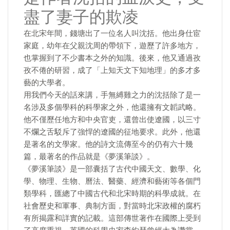
盡了妻子的欺凌
在北宋年間，錢塘出了一位名人叫沈括。他出身仕宦
家庭，幼年在父親沈周的帶領下，遊歷了許多地方，
也掌握到了不少書本之外的知識。後來，他又通過孜
孜不倦的研習，成了「上知天文下知地理」的多才多
藝的大學者。
用我們今天的話來講，手無縛雞之力的沈括除了是一
名涉及多個學科的科學家之外，他還擁有文韜武略。
他不僅歷任地方和中央官吏，還曾出使遼國，以三寸
不爛之舌駁斥了強悍的遼國的征地要求。此外，他還
是著名的文學家。他的詩文流傳至今的仍有六十幾
篇，最著名的作品就是《夢溪筆談》。
《夢溪筆談》是一部囊括了古代中國天文、數學、化
學、物理、生物、曆法、醫藥、經濟和藝術等各個門
類學科，匯總了中國古代和北宋時期的科學成就。在
社會歷史和軍事、典制方面，對當時北宋政權的腐朽
有所揭露和詳實的記載。這部傳世著作在國際上受到