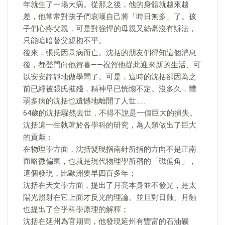
年就生了一場大病。從那之後，他的身體就越來越
差，他常常對孩子們哀嘆自己將「時日無多」了。孩
子們心疼父親，可是對強悍的母親又絲毫沒有辦法，
只能暗暗替父親抱不平。
後來，張氏因暴病而亡。沈括的朋友們得知這個消息
後，都登門向他賀喜——祝賀他從此迎來新的生活、可
以安安靜靜地做學問了。可是，這時的沈括卻因為之
前已經被張氏摧殘，精神早已恍惚不定。沒多久，體
弱多病的沈括也遺憾地離開了人世……
64歲的沈括驟然去世，不得不說是一個巨大的損失。
沈括這一生執著於各學科的研究，為人類做出了巨大
的貢獻：
在物理學方面，沈括髮現指南針所指的方向不是正南
而略微偏東，也就是現代物理學所稱的「磁偏角」，
這個發現，比歐洲要早四百多年；
沈括在天文學方面，提出了月亮本身並不發光，是太
陽光照射在它上面才反光的理論。並且對日蝕、月蝕
也提出了合乎科學原理的解釋；
沈括在延州為官期間，他發現延州有豐富的石油礦