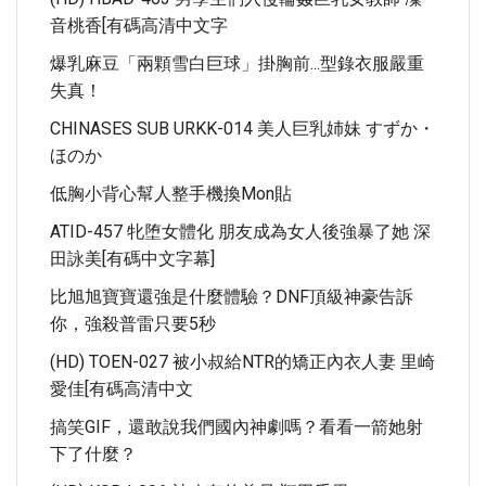
音桃香[有碼高清中文字
爆乳麻豆「兩顆雪白巨球」掛胸前...型錄衣服嚴重
失真！
CHINASES SUB URKK-014 美人巨乳姉妹 すずか・
ほのか
低胸小背心幫人整手機換Mon貼
ATID-457 牝堕女體化 朋友成為女人後強暴了她 深
田詠美[有碼中文字幕]
比旭旭寶寶還強是什麼體驗？DNF頂級神豪告訴
你，強殺普雷只要5秒
(HD) TOEN-027 被小叔給NTR的矯正內衣人妻 里崎
愛佳[有碼高清中文
搞笑GIF，還敢說我們國內神劇嗎？看看一箭她射
下了什麼？