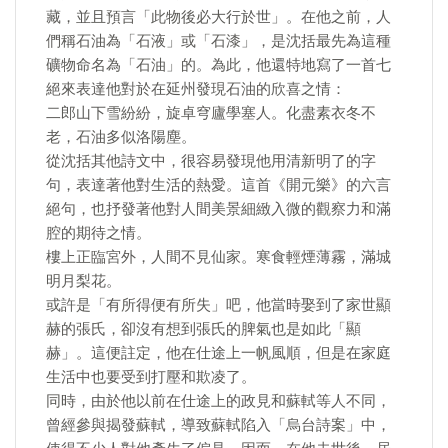
藏，並且預言「此物後必大行於世」。在他之前，人
們稱石油為「石液」或「石漆」，是沈括最先為這種
礦物命名為「石油」的。為此，他還特地寫了一首七
絕來表達他對於在延州發現石油的欣喜之情：
二郎山下雪紛紛，旋卓穹廬學塞人。化盡素衣冬不
老，石油多似洛陽塵。
從沈括其他詩文中，很容易發現他用清新明了的字
句，表達著他對生活的熱愛。這首《開元樂》的六言
絕句，也抒發著他對人間美景細緻入微的觀察力和滿
腔的期待之情。
樓上正臨宮外，人間不見仙家。寒食輕煙薄霧，滿城
明月梨花。
或許是「有所得便有所失」吧，他當時娶到了家世顯
赫的張氏，卻沒有想到張氏的脾氣也是如此「顯
赫」。這便註定，他在仕途上一帆風順，但是在家庭
生活中也要受到打壓和欺凌了。
同時，由於他以前在仕途上的政見和蘇軾等人不同，
曾經參與揭發蘇軾，導致蘇軾陷入「烏台詩案」中，