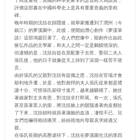
了高度重視，英國的科學史家李約瑟曾經大為讚賞，
評價這部書在中國科學史上是具有重要意義的里程
碑。
晚年時期的沈括在歸隱後，就舉家搬遷到了潤州（今
鎮江）的夢溪園中。此後，便開始潛心創作《夢溪筆
談》這部鴻篇巨著了。在人們想像中，能創作出如此
恢弘作品的文學家，和夫人之間一定是鶼鰈情深的。
但遺憾的是，沈括自從在原配妻子去世、娶回二夫人
張氏後，他的日子就像從天上掉到了深淵一樣苦不堪
言。
由於張氏的父親對沈括有提攜之恩，沈括在官場才會
順利地升遷，於是，他對彪悍的夫人張氏從來都是禮
讓十分。可惜張氏卻得寸進尺，越來越驕橫了。她仗
著娘家對丈夫有恩，對沈括非打即罵。有一次，張氏
甚至當著眾人的面，將沈括臉上的鬍鬚連著肉皮都扯
了下來，沈括頓時就捂著滿臉的血漬，凄惶不已。兒
女們也嚇得抱頭痛哭，紛紛跪地向母親哀求繞過父
親。
在張氏長期的高壓虐待下，沈括在夢溪園生活的第四