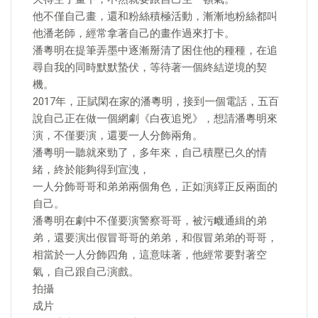
他不僅自己畫，還和粉絲積極活動，漸漸地粉絲都叫
他潘老師，經常拿著自己的畫作過來打卡。
潘粵明在提筆弄墨中逐漸掰清了困住他的種種，在追
尋自我的同時默默蟄伏，等待著一個終結逆境的契
機。
2017年，正賦閑在家的潘粵明，接到一個電話，五百
說自己正在做一個網劇《白夜追兇》，想請潘粵明來
演，不僅要演，還要一人分飾兩角。
潘粵明一聽就來勁了，多年來，自己積壓已久的情
緒，終於能夠得到宣洩，
一人分飾哥哥和弟弟兩個角色，正如演繹正反兩面的
自己。
潘粵明在劇中不僅要演警察哥哥，被污衊通緝的弟
弟，還要演出假冒哥哥的弟弟，和假冒弟弟的哥哥，
相當於一人分飾四角，這意味著，他經常要對著空
氣，自己跟自己演戲。
拍攝
成片