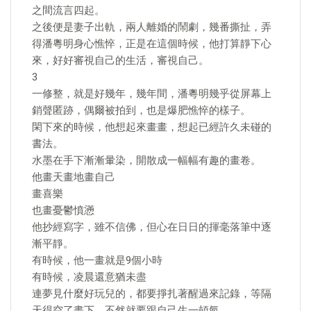
之間流言四起。
之後便是妻子出軌，兩人離婚的鬧劇，幾番撕扯，弄
得潘粵明身心憔悴，正是在這個時候，他打算靜下心
來，好好審視自己的生活，審視自己。
3
一修整，就是好幾年，幾年間，潘粵明幾乎從屏幕上
銷聲匿跡，偶爾被拍到，也是爆肥憔悴的樣子。
閑下來的時候，他想起來畫畫，想起已經許久未碰的
書法。
水墨在手下漸漸暈染，開散成一幅幅有趣的畫卷。
他畫天畫地畫自己
畫喜樂
也畫憂鬱憤懣
他抄經寫字，雖不信佛，但心在日日的揮毫落筆中逐
漸平靜。
有時候，他一畫就是9個小時
有時候，凌晨還意猶未盡
連夢見什麼好玩兒的，都要掙扎著醒過來記錄，等隔
天得空了畫下，不然就要跟自己生一頓氣。