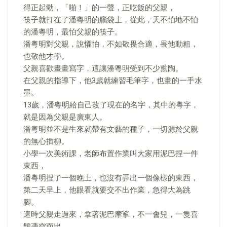
得正起勁，「啪！」的一聲，正吃飯的父親，
筷子就打在了潘粵明的腦袋上，從此，天不怕地不怕
的潘粵明，最怕父親的筷子。
潘粵明對父親，說懼怕，不如敬畏合適，畏他動粗，
也敬他才學。
父親喜歡畫畫寫字，這讓潘粵明受到不少熏陶。
在父親的指導下，他3歲就練習毛筆字，也畫的一手水
墨。
13歲，潘粵明給自己改了現在的名字，其中的粵字，
就是因為父親是廣東人。
潘粵明並不是生來就帶有文藝的種子，一切源於父親
的無心插柳。
小學一次美術課，老師布置作業叫大家用泥巴捏一件
東西，
潘粵明捏了一個晚上，也沒有弄出一個像樣的東西，
第二天早上，他眼看就要交不出作業，急得大為跳
腳。
這時父親走過來，拿著泥巴摩挲，不一會兒，一隻喜
鵲憑空而出。