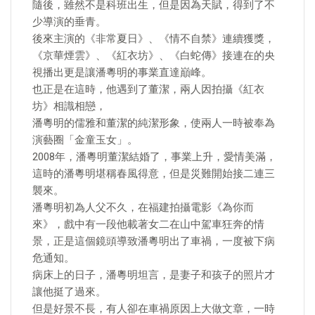
隨後，雖然不是科班出生，但是因為天賦，得到了不
少導演的垂青。
後來主演的《非常夏日》、《情不自禁》連續獲獎，
《京華煙雲》、《紅衣坊》、《白蛇傳》接連在的央
視播出更是讓潘粵明的事業直達巔峰。
也正是在這時，他遇到了董潔，兩人因拍攝《紅衣
坊》相識相戀，
潘粵明的儒雅和董潔的純潔形象，使兩人一時被奉為
演藝圈「金童玉女」。
2008年，潘粵明董潔結婚了，事業上升，愛情美滿，
這時的潘粵明堪稱春風得意，但是災難開始接二連三
襲來。
潘粵明初為人父不久，在福建拍攝電影《為你而
來》，戲中有一段他載著女二在山中駕車狂奔的情
景，正是這個鏡頭導致潘粵明出了車禍，一度被下病
危通知。
病床上的日子，潘粵明坦言，是妻子和孩子的照片才
讓他挺了過來。
但是好景不長，有人卻在車禍原因上大做文章，一時