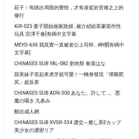
莊子：有跳出局限的覺悟，才有凌駕於苦痛之上的
修行
KIR-025 妻子開始做家政婦…被介紹給富豪當作性
玩具 宮澤千春[有碼中文字幕
MEYD-636 我其實一直被老公上司幹… 岬櫻[有碼中
文字幕]
CHINASES SUB YAL-082 射肉祭 春菜はな
甜美妹子笑起來虎牙超可愛！一轉身發現「渾圓肥
尻」超反差
CHINASES SUB ADN-300 あなた、許して…。 悪
魔の囁き 九条み
酷比成人網
CHINASES SUB XVSR-534 濃交～癒し系Eカップ
美少女の濃密リア