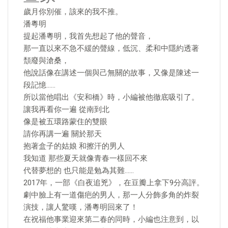
歲月你別催，該來的我不推。
潘粵明
提起潘粵明，我首先想起了他的聲音，
那一直以來不急不緩的聲線，低沉、柔和中隱約透著
頹廢與滄桑，
他說話像在講述一個與己無關的故事，又像是陳述一
段記憶……
所以當他唱出《安和橋》時，小編被他徹底吸引了。
讓我再看你一遍 從南到北
像是被五環路蒙住的雙眼
請你再講一遍 關於那天
抱著盒子的姑娘 和擦汗的男人
我知道 那些夏天就像青春一樣回不來
代替夢想的 也只能是勉為其難……
2017年，一部《白夜追兇》，在豆瓣上拿下9分高評。
劇中臉上有一道傷疤的男人，那一人分飾多角的炸裂
演技，讓人驚嘆，潘粵明回來了！
在祝福他事業迎來第二春的同時，小編也注意到，以