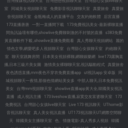
台灣辣妹視訊聊天室
台灣戀戀視頻聊天室
台灣甜心女孩live聊天
室
同城美女視頻聊天室
免費影音視訊聊聊天室
真愛旅舍
真愛旅
舍視頻聊天室
金瓶梅成人的直播平台
交友約炮軟體
后宮直播
173直播唐唐
一對一直播間下載
173免費視訊美女-最新裸聊直播
間魚訊論壇有哪些,showlive免費聊刺激的不封號的直播
s383免費
黃直播軟件下載 ,showlive直播免費觀看
真人秀聊天視頻網站
麗的
情色文學,網愛吧多人視頻聊天室
台灣甜心女孩聊天室
約砲聊天
室
聊天室跳舞房間
日本美女視頻裸聊,網聊娛樂網
live173露胸直
播,日本三級片美女圖
激情美女裸聊聊天室,視訊驅動程式
真愛旅舍
夜色誘惑直播,mm夜色不穿衣免費直播app
ut視訊app 安卓版
同
城視頻聊天一夜情,那個色情網站美女多
中部人聊天,日本免費視訊
美女
台灣mm視頻聊天室
showlive直播app黃大全,韓國美女視訊
直播
成人視訊主播
173 liveshow直播,寂寞交友富婆聊天室
173
免費視訊
台灣甜心女孩live聊天室
Live 173 視訊聊天
UThome影
音視訊聊天室
真人美女視訊直播
UT173視訊聊天UT網際空間聊
天
韓國美女主播聊天室
色、情微電影-真人秀多人視頻
韓國