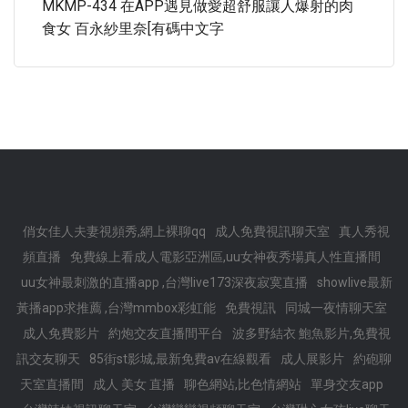
MKMP-434 在APP遇見做愛超舒服讓人爆射的肉
食女 百永紗里奈[有碼中文字
俏女佳人夫妻視頻秀,網上裸聊qq
成人免費視訊聊天室
真人秀視
頻直播
免費線上看成人電影亞洲區,uu女神夜秀場真人性直播間
uu女神最刺激的直播app ,台灣live173深夜寂寞直播
showlive最新
黃播app求推薦 ,台灣mmbox彩虹能
免費視訊
同城一夜情聊天室
成人免費影片
約炮交友直播間平台
波多野結衣 鮑魚影片,免費視
訊交友聊天
85街st影城,最新免費av在線觀看
成人展影片
約砲聊
天室直播間
成人 美女 直播
聊色網站,比色情網站
單身交友app