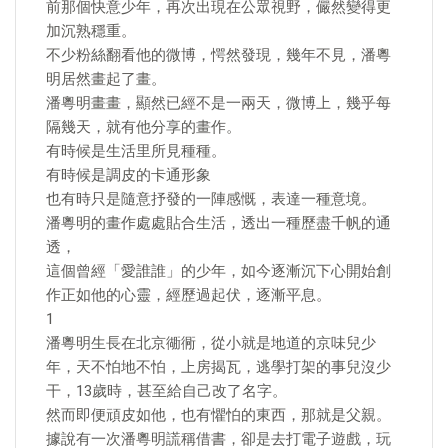
前那個快意少年，再次出現在公眾視野，儼然變得更
加沉熟穩重。
不少粉絲翻看他的微博，愕然發現，幾年不見，潘粵
明居然畫起了畫。
潘粵明畫畫，顯然已經不是一兩天，微博上，幾乎每
隔幾天，就有他分享的畫作。
有時候是生活里所見種種。
有時候是調皮的卡通形象
也有時只是隨意抒發的一陣感慨，表達一種意境。
潘粵明的畫作處處貼合生活，透出一種歷盡千帆的通
透，
這個曾經「愛誰誰」的少年，如今逐漸沉下心開始創
作正如他的心靈，經歷過起伏，逐漸平息。
1
潘粵明生長在北京衚衕，從小就是地道的京味兒少
年，天不怕地不怕，上房揭瓦，逃學打架的事兒沒少
干，13歲時，甚至給自己改了名字。
然而即便頑皮如他，也有懼怕的東西，那就是父親。
據說有一次潘粵明謊稱借書，卻是去打電子遊戲，玩