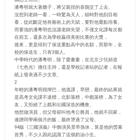
潘粵明就大著膽子，將父親捏的喜鵲交了上去。
沒想到老師一看，一時驚為天人，頓時對他刮目相
看，從此斷定他有藝術上的天賦，要對他重點培養。
而要強的潘粵明也沒讓老師失望，不僅文化課每次都
在前五，還多次為學校贏得美術比賽的大獎，
後來，更是得到了保送重點高中的名額，而那年，全
校的保送生，只有3個人。
中學時代的潘粵明，除了愛畫畫，在北京少兒頻道
《七色光》擔任主持，還是學校記者站的記者，在報
紙上發表過不少文章。
2
年輕的潘粵明很擰巴，他逃課，早戀，最終的結果就
是高考文化課不達標，北影落榜，中戲落榜，為了女
友，又拒絕了上戲和出國深造的機會。
他想做演員，但父母卻叫他考公務員，他就不回家，
連蹭同學兩個月的飯，最終犟過了父母。
94版《三國演義》中飾演吳景帝孫休，算是他的熒幕
首秀，不少人因此認識了這個奶油小生。