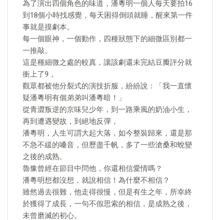
為了演出四個角色的味道，潘粵明一個人每天要拍16
到18個小時找感覺，每天困得倒頭就睡，醒來第一件
事就是摸劇本。
每一個眼神，一個動作，四種狀態下的細微區別都一
一推敲。
這是種細微之處的較真，讓該劇還未完結豆瓣評分就
衝上了9，
觀眾都被他分裂式的演技折服，紛紛說：「我一直懷
疑潘粵明有個弟弟叫潘粵暗！」
從青澀叛逆的京味兒少年，到一路乘風的奶油小生，
再到遭遇變故，到絕地反彈，
潘粵明，人生可謂大起大落，如今整裝歸來，還是那
不急不緩的嗓音，但歷盡千帆，多了一些滄桑和蛻變
之後的成熟。
魯豫曾經在節目中問他，你還相信愛情嗎？
潘粵明想都沒想，就說相信！為什麼不相信？
雖然過去很難，他走得很慢，但是有生之年，所幸終
於獲得了成長，一句不假思索的相信，是成熟之後，
未曾磨滅的初心。